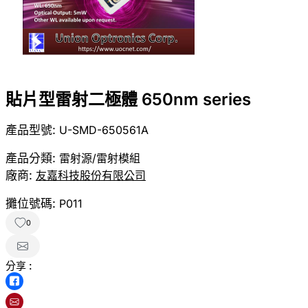
貼片型雷射二極體 650nm series
產品型號:
U-SMD-650561A
產品分類:
雷射源/雷射模組
廠商:
友嘉科技股份有限公司
攤位號碼:
P011
0
分享 :