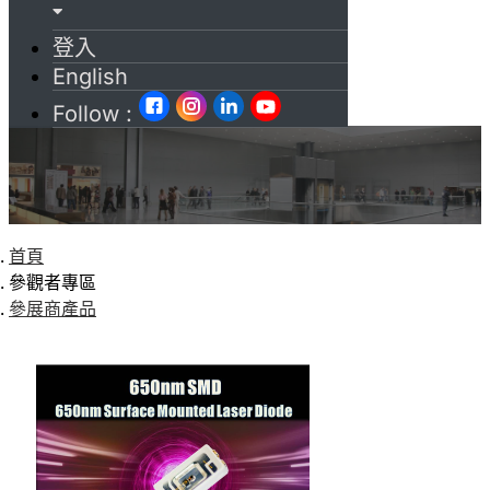
登入
English
Follow :
首頁
參觀者專區
參展商產品