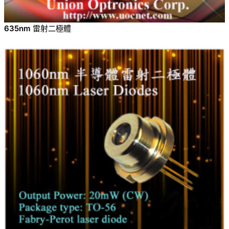
635nm 雷射二極體