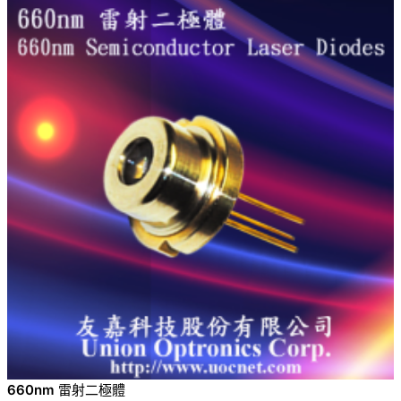
660nm 雷射二極體