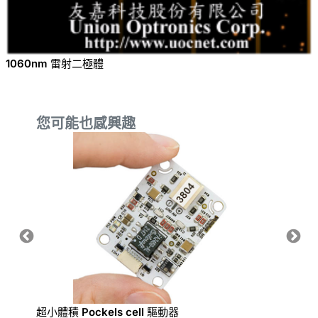
1060nm 雷射二極體
您可能也感興趣
超小體積 Pockels cell 驅動器
Nd: