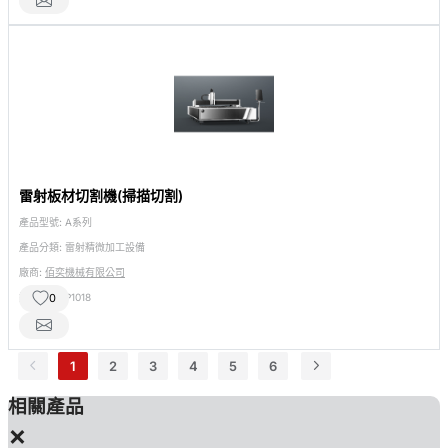
雷射板材切割機(掃描切割)
產品型號:
A系列
產品分類:
雷射精微加工設備
廠商:
佰奕機械有限公司
攤位號碼:
P1018
0
1
2
3
4
5
6
相關產品
×