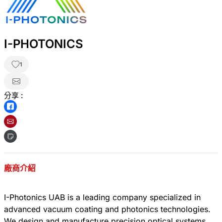
I-PHOTONICS
1
分享 :
廠商介紹
I-Photonics UAB is a leading company specialized in
advanced vacuum coating and photonics technologies.
We design and manufacture precision optical systems