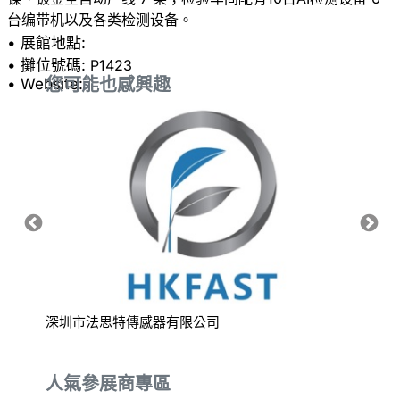
• 展館地點:
• 攤位號碼:
P1423
您可能也感興趣
• Website:
深圳市法思特傳感器有限公司
惠霸企
人氣參展商專區