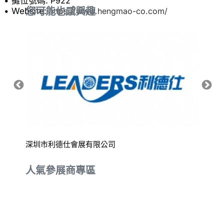
• 攤位號碼:
P922
您可能也感興趣
• Website:
https://www.hengmao-co.com/
深圳市利德仕會展有限公司
昊爾科
人氣參展商專區