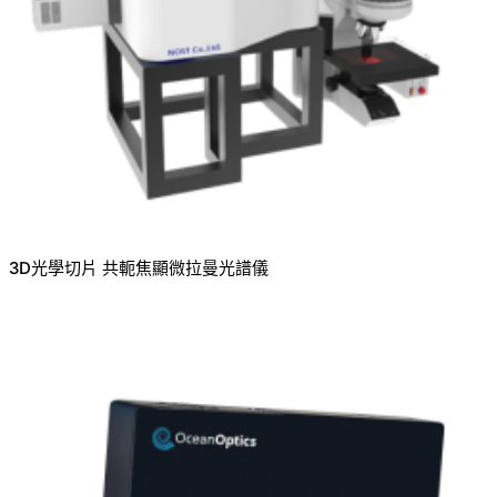
3D光學切片 共軛焦顯微拉曼光譜儀