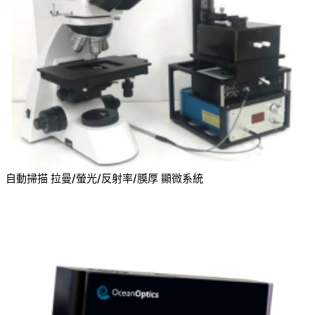
自動掃描 拉曼/螢光/反射率/膜厚 顯微系統