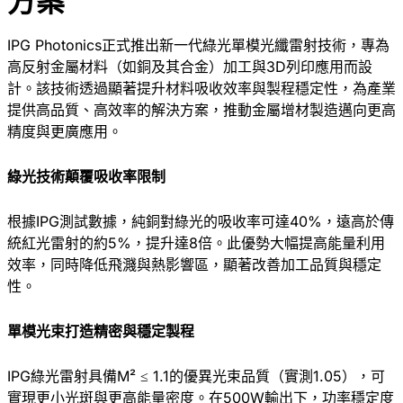
方案
IPG Photonics正式推出新一代綠光單模光纖雷射技術，專為
高反射金屬材料（如銅及其合金）加工與3D列印應用而設
計。該技術透過顯著提升材料吸收效率與製程穩定性，為產業
提供高品質、高效率的解決方案，推動金屬增材製造邁向更高
精度與更廣應用。
綠光技術顛覆吸收率限制
根據IPG測試數據，純銅對綠光的吸收率可達40%，遠高於傳
統紅光雷射的約5%，提升達8倍。此優勢大幅提高能量利用
效率，同時降低飛濺與熱影響區，顯著改善加工品質與穩定
性。
單模光束打造精密與穩定製程
IPG綠光雷射具備M² ≤ 1.1的優異光束品質（實測1.05），可
實現更小光斑與更高能量密度。在500W輸出下，功率穩定度