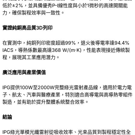
低於±2%，並具備優秀P-I線性度與小於1微秒的高速開關能
力，確保製程效率與一致性。
實證純銅高品質
3D
列印
在實測中，純銅列印密度超過99%，退火後導電率達94.4%
IACS，導熱係數最高達368 W/(m·K)，性能表現接近傳統製
程，展現其工業應用潛力。
廣泛應用與
產
業價
值
IPG提供100W至2000W完整綠光雷射產品線，適用於電力電
子、航太、汽車與醫療產業，特別適合高導電與高導熱零組件
製造，並有助於提升整體系統整合效率。
結論
IPG綠光單模光纖雷射從吸收效率、光束品質到製程穩定性全