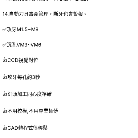
14.自動刀具壽命管理，斷牙也會警報。
✅攻牙M1.5~M8
✅沉孔VM3~VM6
👍CCD視覺對位
👍攻牙每孔約3秒
👍沉頭加工同心度準確
👍不用校模,不用專業師傅
👍CAD轉程式很輕鬆