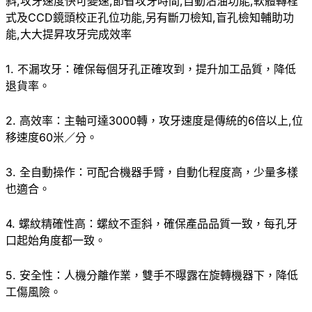
斜,攻牙速度快可變速,節省攻牙時間,自動沾油功能,軟體轉程
式及CCD鏡頭校正孔位功能,另有斷刀檢知,盲孔檢知輔助功
能,大大提昇攻牙完成效率
1. 不漏攻牙：確保每個牙孔正確攻到，提升加工品質，降低
退貨率。
2. 高效率：主軸可達3000轉，攻牙速度是傳統的6倍以上,位
移速度60米／分。
3. 全自動操作：可配合機器手臂，自動化程度高，少量多樣
也適合。
4. 螺紋精確性高：螺紋不歪斜，確保產品品質一致，每孔牙
口起始角度都一致。
5. 安全性：人機分離作業，雙手不曝露在旋轉機器下，降低
工傷風險。