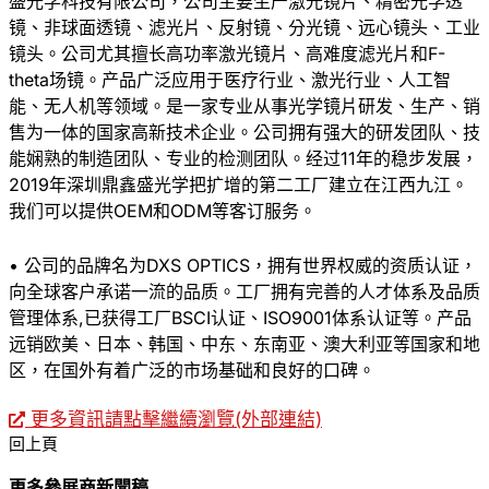
盛光学科技有限公司，公司主要生产激光镜片、精密光学透
镜、非球面透镜、滤光片、反射镜、分光镜、远心镜头、工业
镜头。公司尤其擅长高功率激光镜片、高难度滤光片和F-
theta场镜。产品广泛应用于医疗行业、激光行业、人工智
能、无人机等领域。是一家专业从事光学镜片研发、生产、销
售为一体的国家高新技术企业。公司拥有强大的研发团队、技
能娴熟的制造团队、专业的检测团队。经过11年的稳步发展，
2019年深圳鼎鑫盛光学把扩增的第二工厂建立在江西九江。
我们可以提供OEM和ODM等客订服务。
• 公司的品牌名为DXS OPTICS，拥有世界权威的资质认证，
向全球客户承诺一流的品质。工厂拥有完善的人才体系及品质
管理体系,已获得工厂BSCI认证、ISO9001体系认证等。产品
远销欧美、日本、韩国、中东、东南亚、澳大利亚等国家和地
区，在国外有着广泛的市场基础和良好的口碑。
更多資訊請點擊繼續瀏覽(外部連結)
回上頁
更多參展商新聞稿